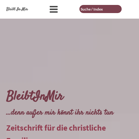
Suche
Bleibt In Mir
BleibtInMir
...denn außer mir könnt ihr nichts tun
Zeitschrift für die christliche