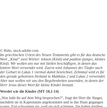
© Rido, stock.adobe.com
Im griechischen Urtext des Neuen Testaments gibt es für das deutsche
Wort „Kind“ zwei Wörter: teknon (Kind) und paidion (junges, kleines
Kind). Wir wollen uns nur mit Stellen beschäftigen, in denen das
letztere Wort verwendet wird. Zuerst wird Johannes der Täufer nach
der Geburt in Lukas 1 viermal damit bezeichnet. Zehnmal wird es für
den gerade geborenen Heiland in Matthäus 2 und Lukas 2 verwendet.
Aber nun wollen wir uns den Begebenheiten zuwenden, in denen der
Herr Jesus dieses Wort für kleine Kinder benutzt.
Werdet wie die Kinder (MT 18,1-14)
„Was habt ihr auf dem Weg bespro­chen?“, fragt der Herr die Jünger,
nachdem sie in Kapernaum angekom­men und in das Haus gegangen
wa­ren. Erst schweigen sie, weil sie sich schämen. Sie hatten darüber