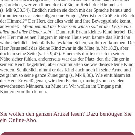
gespro­chen, wer von ihnen der Größte im Reich der Himmel sei
(s. Mk 9,33.34). Endlich rücken sie doch mit der Sprache heraus und
formulieren es als eine allgemeine Frage: „Wer ist der Größte im Reich
der Himmel?“ Der Herr, der alles weiß und ihre Be­weggründe kennt,
antwortet:
„Wenn jemand der Erste sein will,so soll er der Letzte von
allen und aller Diener sein“.
Dann ruft Er ein kleines Kind herbei. Da
der Herr mit seinen Jüngern in einem Haus war, kannte das Kind ihn
wahrscheinlich. Jedenfalls hat es kei­ne Scheu, zu Ihm zu kommen. Der
Herr Jesus stellt das kleine Kind zwar in die Mitte (s. Mt 18,2), aber
doch an seine Seite (s. Lk 9,47). Einerseits durfte es sich in seiner
Nähe sicher fühlen, andererseits war das der Platz, den die Jünger in
seinem Reich begehrten, aber dazu mussten sie wie dieses kleine Kind
werden. Schließlich nimmt er das Kind auch noch in seine Arme und
zeigt ihm so seine ganze Zuneigung (s. Mk 9,36). Wie einfühlsam ist
der Herr. Er weiß genau, wie dem Kleinen, umringt von so vielen
erwachsenen Männern, zu Mute ist. Wir wollen im Umgang mit
Kindern von Ihm lernen.
Sie wollen den ganzen Artikel lesen? Dazu benötigen Sie
ein Online-Abo.