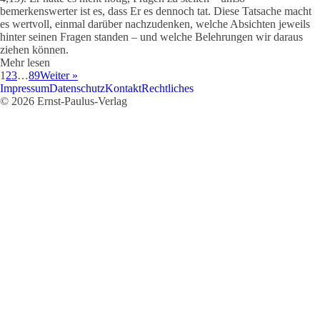
bemerkenswerter ist es, dass Er es dennoch tat. Diese Tatsache macht
es wertvoll, einmal darüber nachzudenken, welche Absichten jeweils
hinter seinen Fragen standen – und welche Belehrungen wir daraus
ziehen können.
Mehr lesen
1
2
3
…
89
Weiter »
Impressum
Datenschutz
Kontakt
Rechtliches
© 2026 Ernst-Paulus-Verlag