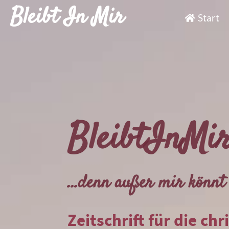
Bleibt In Mir
Start
BleibtInMi
...denn außer mir könnt 
Zeitschrift für die chr