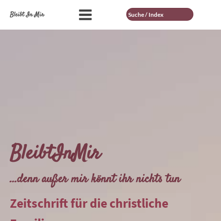
Suche
Bleibt In Mir
BleibtInMir
...denn außer mir könnt ihr nichts tun
Zeitschrift für die christliche