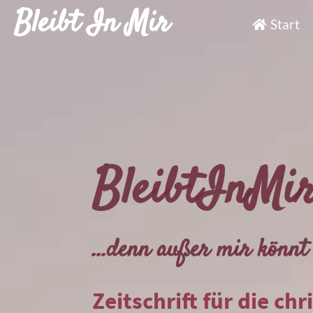
Bleibt In Mir
Start
BleibtInMi
...denn außer mir könnt 
Zeitschrift für die chr