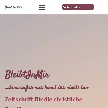
Suche
Bleibt In Mir
BleibtInMir
...denn außer mir könnt ihr nichts tun
Zeitschrift für die christliche