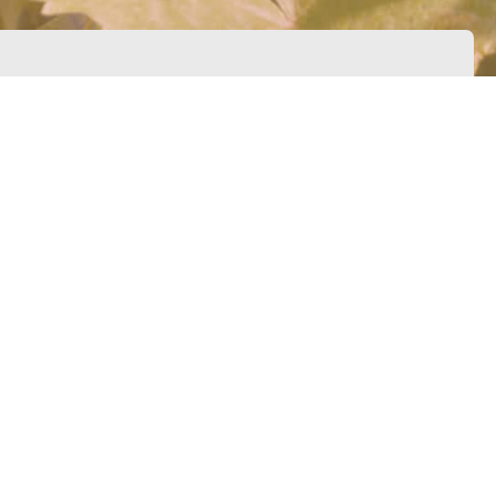
 (Hesekiel 47)"
)