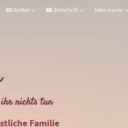
Artikel
Zeitschrift
Mein Konto
r
ihr nichts tun
istliche Familie