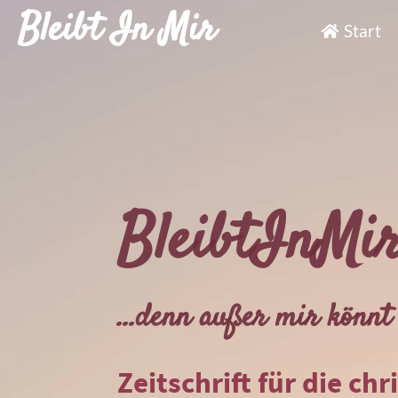
Bleibt In Mir
Start
BleibtInMi
...denn außer mir könnt 
Zeitschrift für die chr