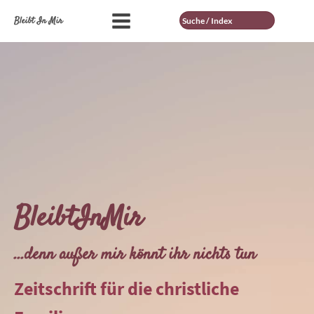
Suche
Bleibt In Mir
BleibtInMir
...denn außer mir könnt ihr nichts tun
Zeitschrift für die christliche