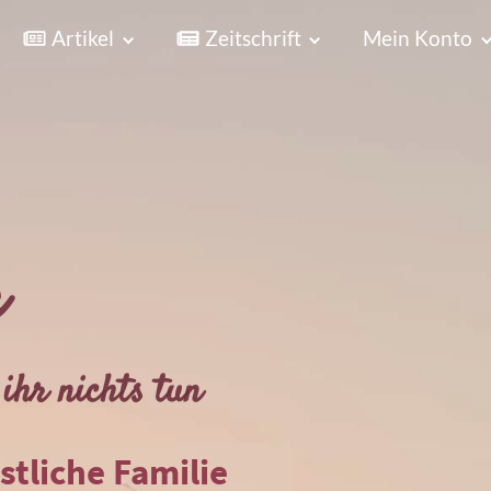
Artikel
Zeitschrift
Mein Konto
r
ihr nichts tun
istliche Familie