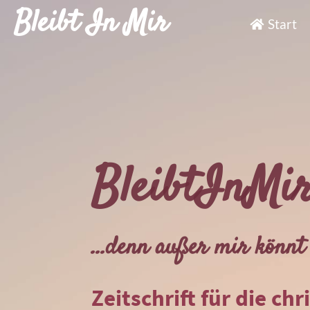
Bleibt In Mir
Start
BleibtInMi
...denn außer mir könnt 
Zeitschrift für die chr