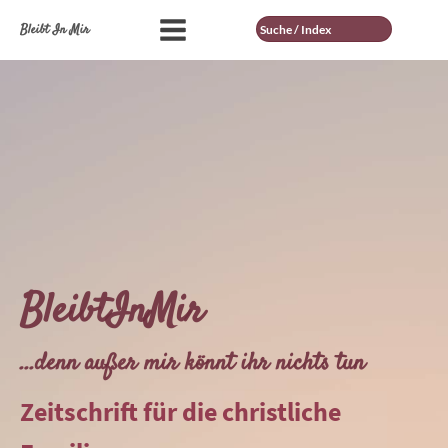
Suche
Bleibt In Mir
BleibtInMir
...denn außer mir könnt ihr nichts tun
Zeitschrift für die christliche