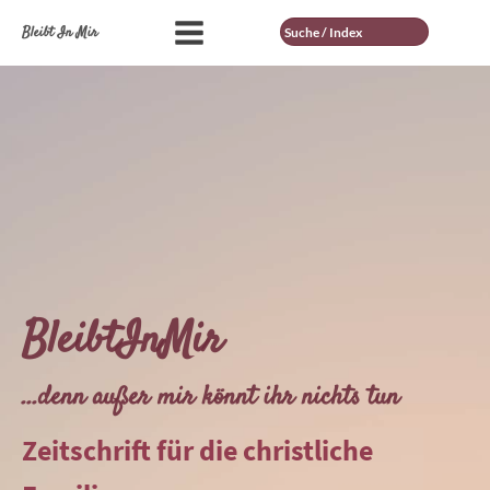
Suche
Bleibt In Mir
BleibtInMir
...denn außer mir könnt ihr nichts tun
Zeitschrift für die christliche