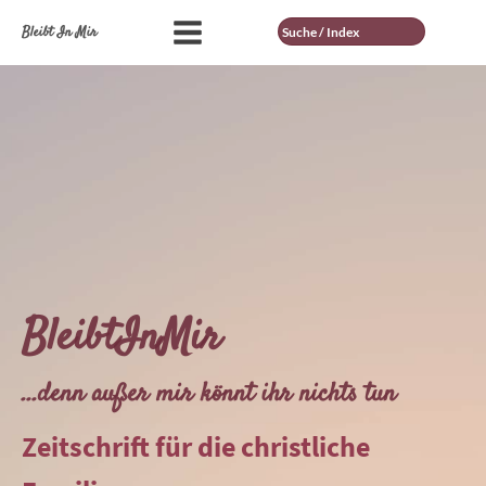
Suche
Bleibt In Mir
BleibtInMir
...denn außer mir könnt ihr nichts tun
Zeitschrift für die christliche