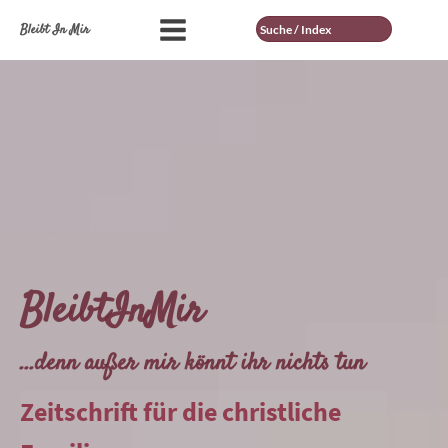
Suche
Bleibt In Mir
BleibtInMir
...denn außer mir könnt ihr nichts tun
Zeitschrift für die christliche