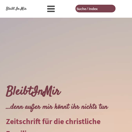
Suche
Bleibt In Mir
BleibtInMir
...denn außer mir könnt ihr nichts tun
Zeitschrift für die christliche