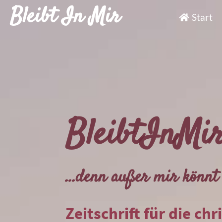
Bleibt In Mir
Start
BleibtInMi
...denn außer mir könnt 
Zeitschrift für die chr