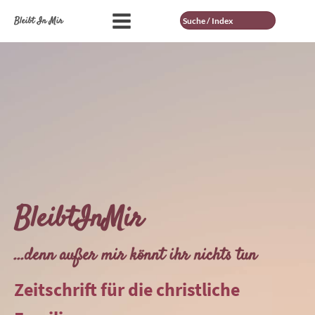
Suche
Bleibt In Mir
BleibtInMir
...denn außer mir könnt ihr nichts tun
Zeitschrift für die christliche