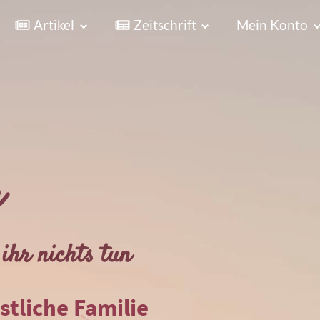
Artikel
Zeitschrift
Mein Konto
r
ihr nichts tun
istliche Familie