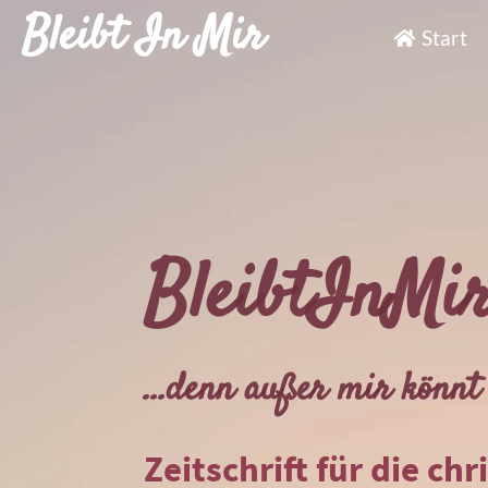
Bleibt In Mir
Start
BleibtInMi
...denn außer mir könnt 
Zeitschrift für die chr