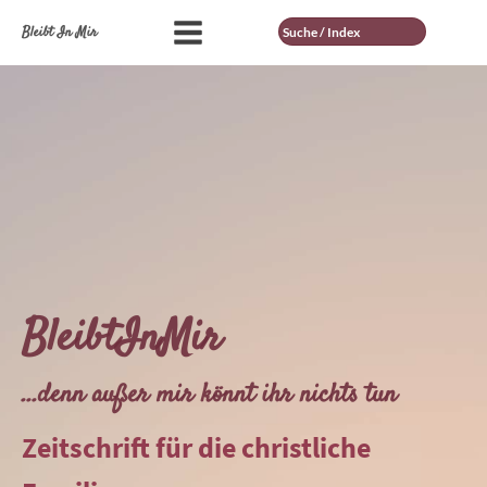
Suche
Bleibt In Mir
BleibtInMir
...denn außer mir könnt ihr nichts tun
Zeitschrift für die christliche