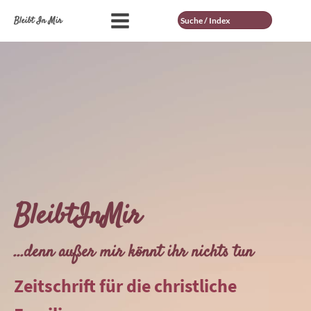
Suche
Bleibt In Mir
BleibtInMir
...denn außer mir könnt ihr nichts tun
Zeitschrift für die christliche