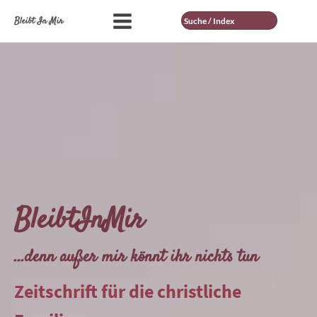
Suche
Bleibt In Mir
BleibtInMir
...denn außer mir könnt ihr nichts tun
Zeitschrift für die christliche