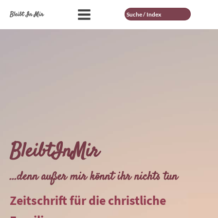
Suche
Bleibt In Mir
BleibtInMir
...denn außer mir könnt ihr nichts tun
Zeitschrift für die christliche