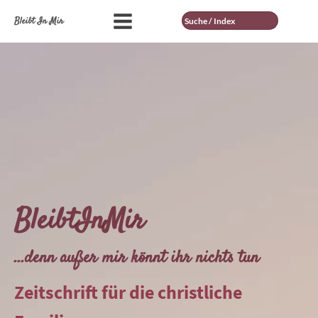
Suche
Bleibt In Mir
BleibtInMir
...denn außer mir könnt ihr nichts tun
Zeitschrift für die christliche