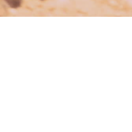
Persönliche Worte (feste
Zusagen)
Mit der Herausgabe des Heftes 3/2019 beginnt in
unserem Land die Erntezeit. Das erinnert uns an einige
feste und sichere Zusagen Gottes, die ebenso mit einer
Ernte in Verbindung stehen, zuerst im natürlichen
dann aber auch im geistlichen Sinn (s. 1. Kor 15,46).
Drei Aspekte dieses Themas wollen wir uns kurz
ansehen.