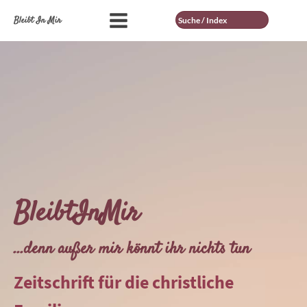
Suche
Bleibt In Mir
BleibtInMir
...denn außer mir könnt ihr nichts tun
Zeitschrift für die christliche