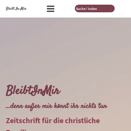
Suche
Bleibt In Mir
BleibtInMir
...denn außer mir könnt ihr nichts tun
Zeitschrift für die christliche