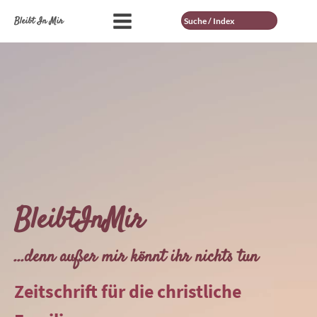
Suche
Bleibt In Mir
BleibtInMir
...denn außer mir könnt ihr nichts tun
Zeitschrift für die christliche