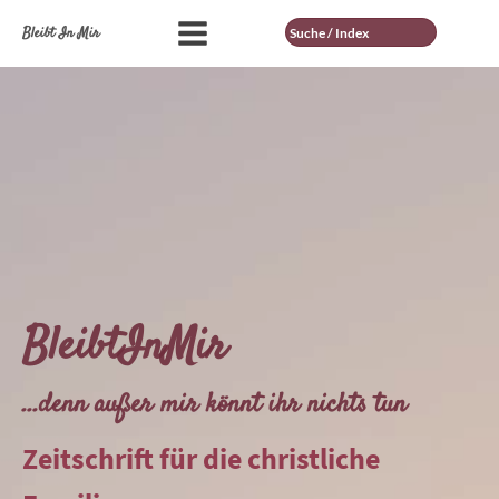
Suche
Bleibt In Mir
BleibtInMir
...denn außer mir könnt ihr nichts tun
Zeitschrift für die christliche