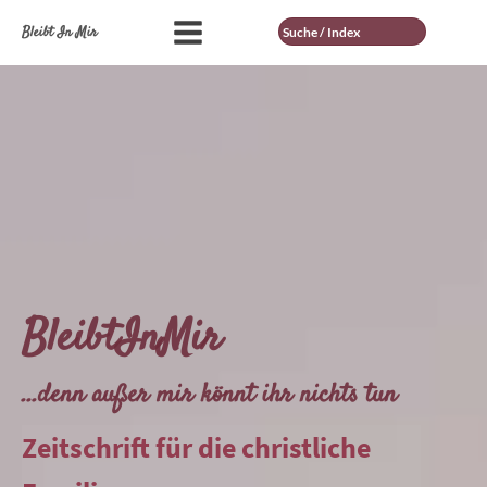
Suche
Bleibt In Mir
BleibtInMir
...denn außer mir könnt ihr nichts tun
Zeitschrift für die christliche