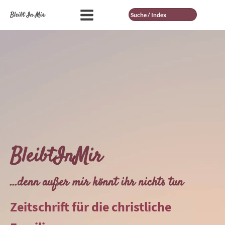
Suche
Bleibt In Mir
BleibtInMir
...denn außer mir könnt ihr nichts tun
Zeitschrift für die christliche