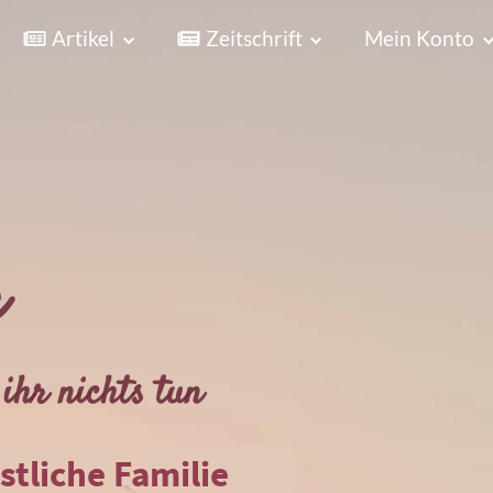
Artikel
Zeitschrift
Mein Konto
r
ihr nichts tun
istliche Familie