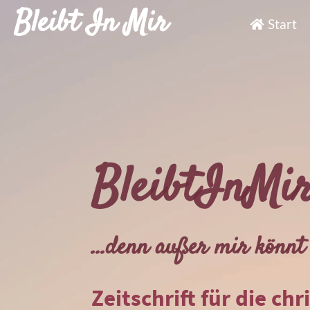
Bleibt In Mir
Start
BleibtInMi
...denn außer mir könnt 
Zeitschrift für die chr