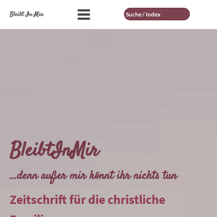
Suche
Bleibt In Mir
BleibtInMir
...denn außer mir könnt ihr nichts tun
Zeitschrift für die christliche