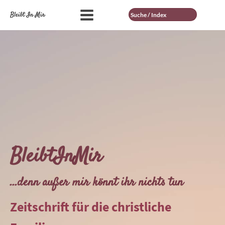
Suche
Bleibt In Mir
BleibtInMir
...denn außer mir könnt ihr nichts tun
Zeitschrift für die christliche