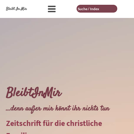
Suche
Bleibt In Mir
BleibtInMir
...denn außer mir könnt ihr nichts tun
Zeitschrift für die christliche