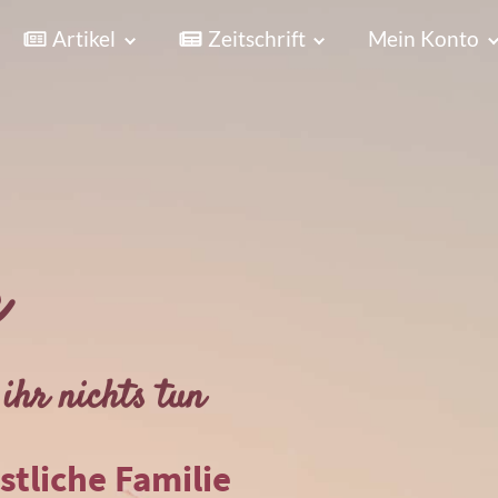
Artikel
Zeitschrift
Mein Konto
r
ihr nichts tun
istliche Familie