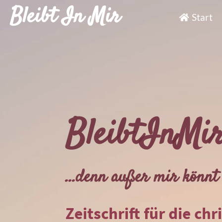
Bleibt In Mir
Start
BleibtInMi
...denn außer mir könnt 
Zeitschrift für die chr