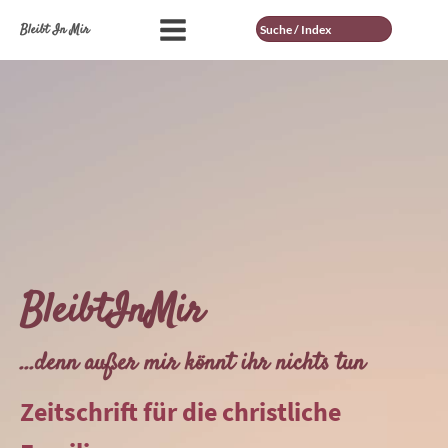
Suche
Bleibt In Mir
BleibtInMir
...denn außer mir könnt ihr nichts tun
Zeitschrift für die christliche