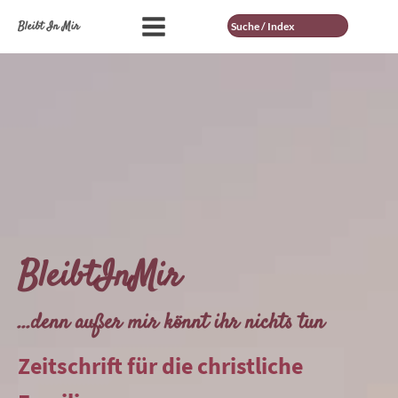
Suche
Bleibt In Mir
BleibtInMir
...denn außer mir könnt ihr nichts tun
Zeitschrift für die christliche