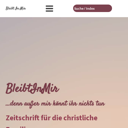
Suche
Bleibt In Mir
BleibtInMir
...denn außer mir könnt ihr nichts tun
Zeitschrift für die christliche