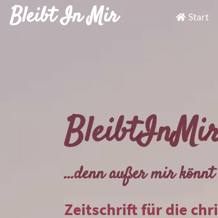
Bleibt In Mir
Start
BleibtInMi
...denn außer mir könnt 
Zeitschrift für die chr