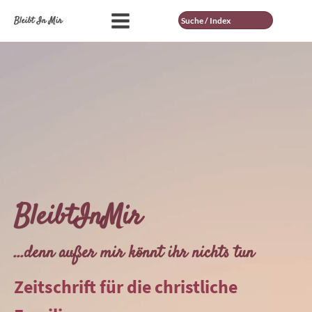
Suche
Bleibt In Mir
BleibtInMir
...denn außer mir könnt ihr nichts tun
Zeitschrift für die christliche