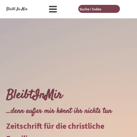
Suche
Bleibt In Mir
BleibtInMir
...denn außer mir könnt ihr nichts tun
Zeitschrift für die christliche