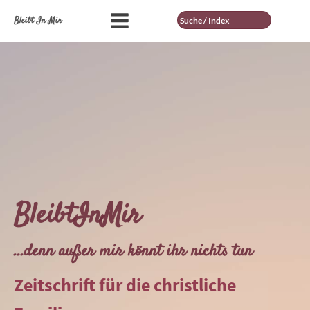
Suche
Bleibt In Mir
BleibtInMir
...denn außer mir könnt ihr nichts tun
Zeitschrift für die christliche