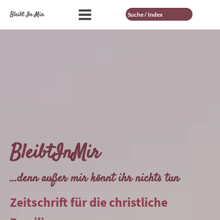
Suche
Bleibt In Mir
BleibtInMir
...denn außer mir könnt ihr nichts tun
Zeitschrift für die christliche