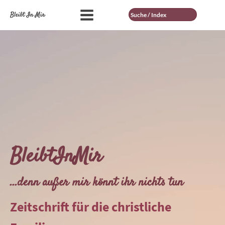
Suche
Bleibt In Mir
BleibtInMir
...denn außer mir könnt ihr nichts tun
Zeitschrift für die christliche