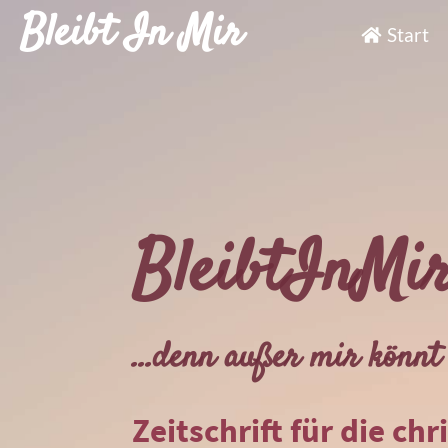
Bleibt In Mir
Start
BleibtInMi
...denn außer mir könnt 
Zeitschrift für die chr