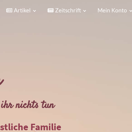
Artikel
Zeitschrift
Mein Konto
r
ihr nichts tun
istliche Familie