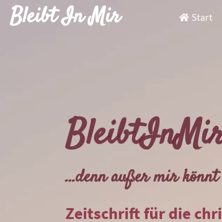
Bleibt In Mir
Start
BleibtInMi
...denn außer mir könnt 
Zeitschrift für die chr