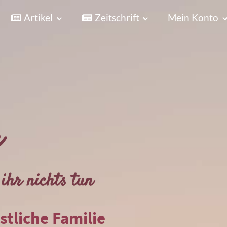
Artikel
Zeitschrift
Mein Konto
r
ihr nichts tun
istliche Familie