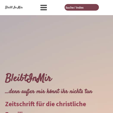
Suche
Bleibt In Mir
BleibtInMir
...denn außer mir könnt ihr nichts tun
Zeitschrift für die christliche