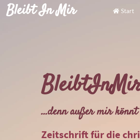
Bleibt In Mir
Start
BleibtInMi
...denn außer mir könnt 
Zeitschrift für die chr