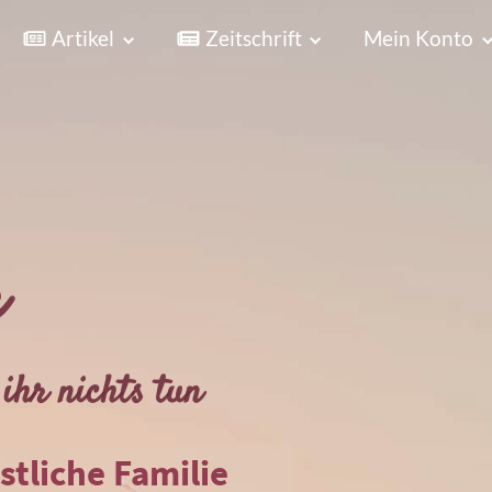
Artikel
Zeitschrift
Mein Konto
r
ihr nichts tun
istliche Familie