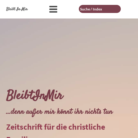
Suche
Bleibt In Mir
BleibtInMir
...denn außer mir könnt ihr nichts tun
Zeitschrift für die christliche