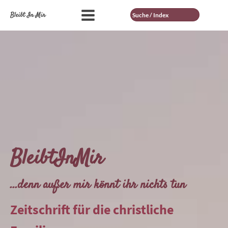
Suche
Bleibt In Mir
BleibtInMir
...denn außer mir könnt ihr nichts tun
Zeitschrift für die christliche