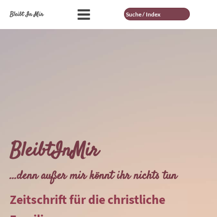
Suche
Bleibt In Mir
BleibtInMir
...denn außer mir könnt ihr nichts tun
Zeitschrift für die christliche