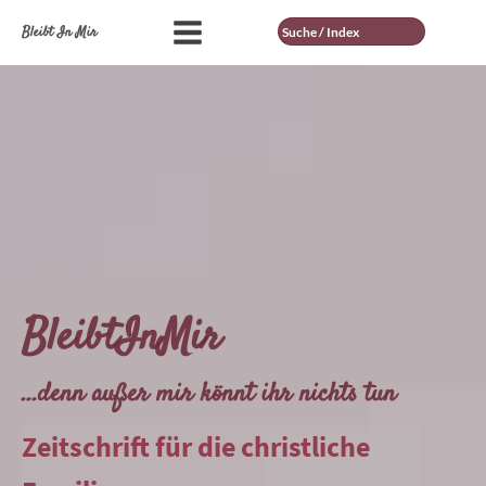
Suche
Bleibt In Mir
BleibtInMir
...denn außer mir könnt ihr nichts tun
Zeitschrift für die christliche